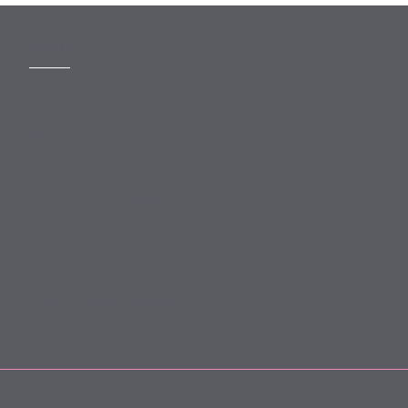
MORE
Slavery Act
Legal Notices
Terms and Conditions
Privacy
Forward Community Programme
Login to MyMewburn