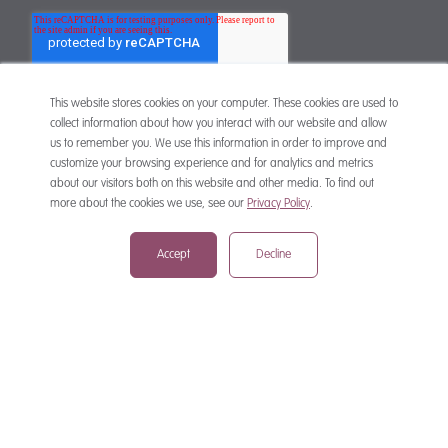
This website stores cookies on your computer. These cookies are used to
collect information about how you interact with our website and allow
us to remember you. We use this information in order to improve and
customize your browsing experience and for analytics and metrics
CONTACT
about our visitors both on this website and other media. To find out
more about the cookies we use, see our
Privacy Policy
.
Accept
Decline
mail@mewburn.com
+44 (0)20 7776 5300
London:
+44 (0)117 945 1234
Bristol:
+44 (0)1223 420383
Cambridge:
+44 (0)161 2477 722
Manchester:
+49 (0)89 244 459800
Munich: