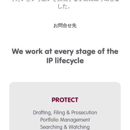
した。
お問合せ先
We work at every stage of the
IP lifecycle
PROTECT
Drafting, Filing & Prosecution
Portfolio Management
Searching & Watching