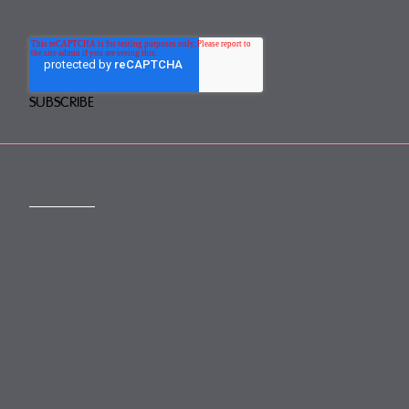
CONTACT
mail@mewburn.com
+44 (0)20 7776 5300
London:
+44 (0)117 945 1234
Bristol:
+44 (0)1223 420383
Cambridge:
+44 (0)161 2477 722
Manchester: