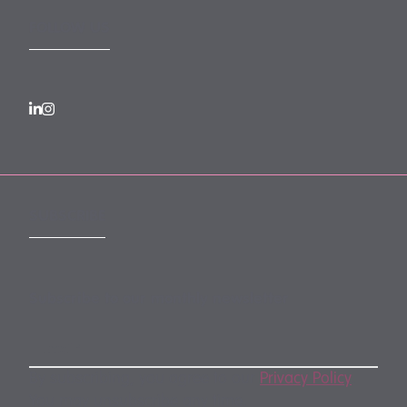
FOLLOW US
SUBSCRIBE
Subscribe to our monthly newsletter
By subscribing, you agree to our
Privacy Policy
.
You may unsubscribe any time.