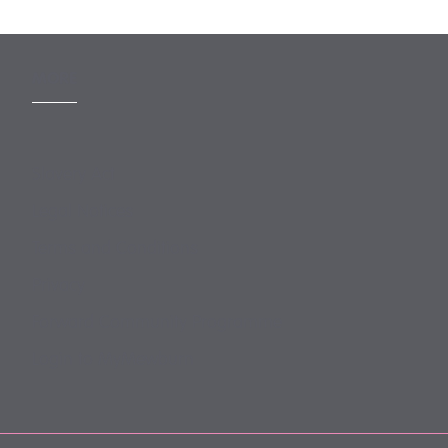
MORE
Slavery Act
Legal Notices
Terms and Conditions
Privacy
Forward Community Programme
Login to MyMewburn