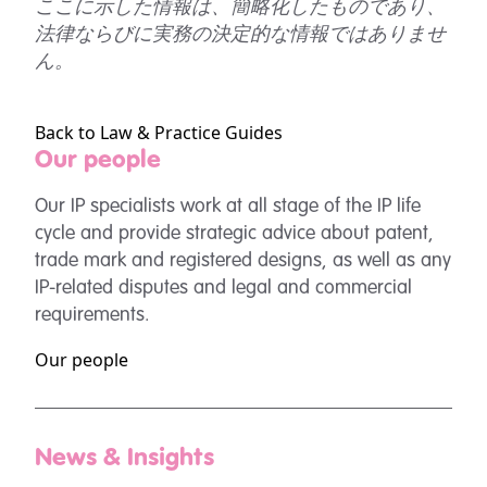
ここに示した情報は、簡略化したものであり、
法律ならびに実務の決定的な情報ではありませ
ん。
Back to Law & Practice Guides
Our people
Our IP specialists work at all stage of the IP life
cycle and provide strategic advice about patent,
trade mark and registered designs, as well as any
IP-related disputes and legal and commercial
requirements.
Our people
News & Insights