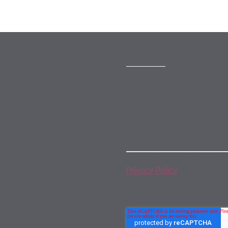
SUBSCRIBE
Subscribe to our monthly
newsletter
By subscribing, you agree
Privacy Policy
. You may u
any time.