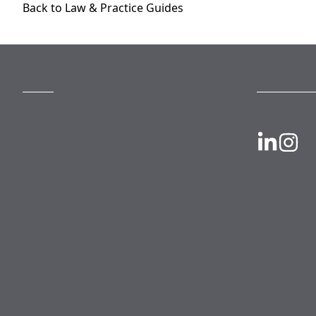
Back to Law & Practice Guides
MORE
FOLLOW US
Slavery Act
Legal Notices
Terms and Conditions
Privacy
Forward Community Programme
Login to MyMewburn