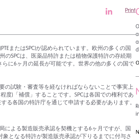
Print
O
a
a
PTEまたはSPC)が認められています。欧州の多くの国
d
欧州のSPCは、医薬品特許または植物保護特許の存続期
O
さらに6ヶ月の延長が可能です。世界の他の多くの国で
に所要の試験・審査等を経なければならないことで事実上
程度)「補償」することです。SPCは各国での権利であ
在する各国の特許庁を通じて申請する必要があります。
R
i
、当局による製造販売承認を契機とする6ヶ月ですが、国
N
長対象となる特許が製造販売承認が下りるまでに付与さ