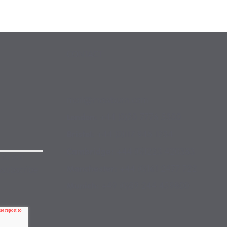
CONTACT
mail@mewburn.com
+44 (0)20 7776 5300
London:
+44 (0)117 945 1234
Bristol:
+44 (0)1223 420383
Cambridge:
 to our
+44 (0)161 2477 722
Manchester:
nsubscribe
+49 (0)89 244 459800
Munich: