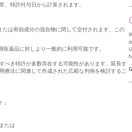
、通常、特許付与日から計算されます。
分または有効成分の混合物に関して交付されます。この
W
a
ヒト用医薬品に対しより一般的に利用可能です。
U
h
考慮すべき特許が多数存在する可能性があります。延長す
G
用療法に関連して作成された広範な判例を検討するこ
す：
、または