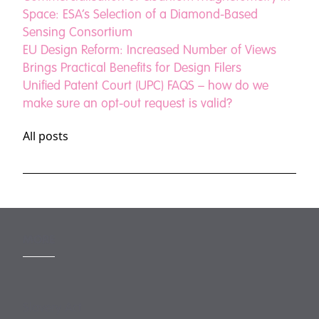
Space: ESA’s Selection of a Diamond-Based
Sensing Consortium
EU Design Reform: Increased Number of Views
Brings Practical Benefits for Design Filers
Unified Patent Court (UPC) FAQS – how do we
make sure an opt-out request is valid?
All posts
MORE
Slavery Act