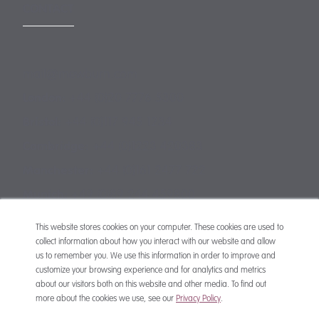
CONTACT
mail@mewburn.com
+44 (0)20 7776 5300
London:
+44 (0)117 945 1234
Bristol:
+44 (0)1223 420383
Cambridge:
+44 (0)161 2477 722
Manchester:
+49 (0)89 244 459800
Munich:
This website stores cookies on your computer. These cookies are used to
collect information about how you interact with our website and allow
us to remember you. We use this information in order to improve and
customize your browsing experience and for analytics and metrics
about our visitors both on this website and other media. To find out
more about the cookies we use, see our
Privacy Policy
.