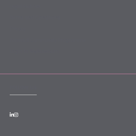
Legal Notices
Terms and Conditions
Privacy
Forward Community Programme
Login to MyMewburn
FOLLOW US