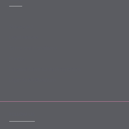
Slavery Act
Legal Notices
Terms and Conditions
Privacy
Forward Community Programme
Login to MyMewburn
FOLLOW US