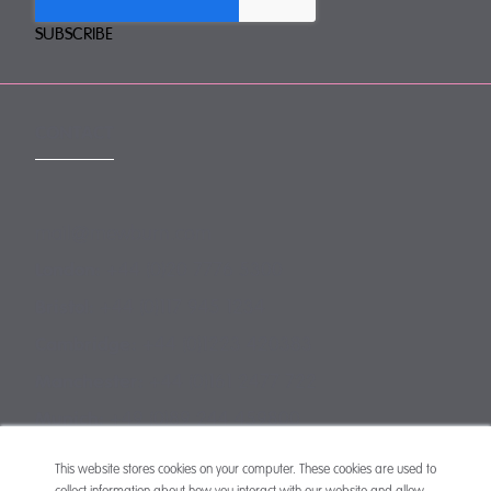
CONTACT
mail@mewburn.com
+44 (0)20 7776 5300
London:
+44 (0)117 945 1234
Bristol:
+44 (0)1223 420383
Cambridge:
+44 (0)161 2477 722
Manchester:
+49 (0)89 244 459800
Munich:
This website stores cookies on your computer. These cookies are used to