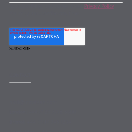
By subscribing, you agree to our
Privacy Policy
.
You may unsubscribe any time.
CONTACT
mail@mewburn.com
+44 (0)20 7776 5300
London:
+44 (0)117 945 1234
Bristol: