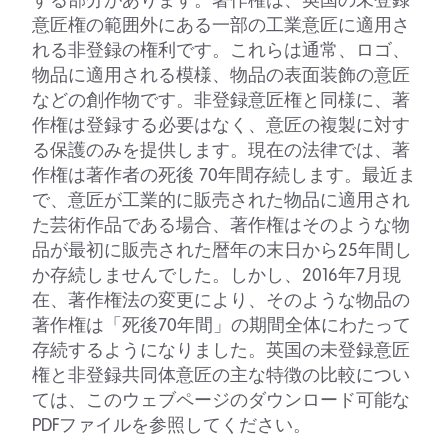
する部分があります。著作権は、英国の未登録
意匠権の範囲外にある一部の工業意匠に適用さ
れる非登録の権利です。これらは通常、ロゴ、
物品に適用される模様、物品の表面装飾の意匠
などの創作物です。非登録意匠権と同様に、著
作権は登録する必要はなく、意匠の複製に対す
る保護のみを提供します。現在の法律では、著
作権は著作者の死後 70年間存続します。最近ま
で、意匠が工業的に販売された物品に適用され
た芸術作品である場合、著作権はそのような物
品が最初に販売された暦年の末日から25年間し
か存続しませんでした。しかし、2016年7月現
在、著作権法の変更により、そのような物品の
著作権は「死後70年間」の期間全体にわたって
存続するようになりました。英国の未登録意匠
権と非登録共同体意匠の主な特徴の比較につい
ては、このウェブページのダウンロード可能な
PDFファイルを参照してください。