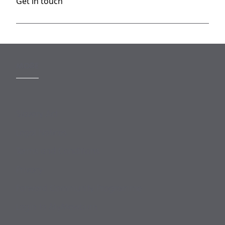
Get in touch
MORE
Slavery Act
Legal Notices
Terms and Conditions
Privacy
Forward Community Programme
Login to MyMewburn