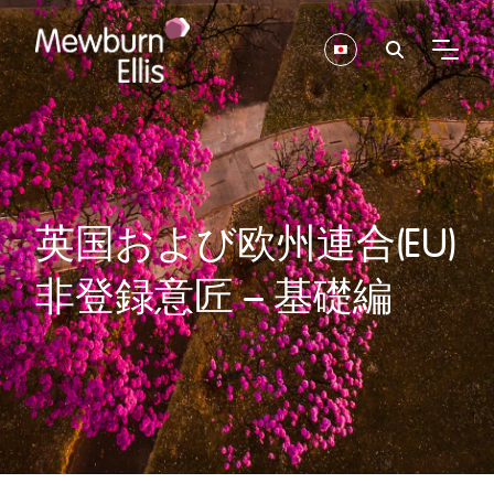
英国および欧州連合(EU)
非登録意匠 – 基礎編