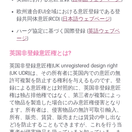
欧州連合(EU)全域における意匠登録である登
録共同体意匠(RCD) (
日本語ウェブページ
)
ハーグ協定に基づく国際登録 (
英語ウェブペ
ージ
)
英国非登録意匠権とは?
英国非登録意匠権(UK unregistered design right
(UK UDR))は、その所有者に英国内での意匠の無
許可複製を防止する権利を与えるものです。登
録による意匠権とは対照的に、英国非登録意匠
権は独占排他権ではなく、第三者が複製によっ
て物品を製造した場合にのみ意匠権侵害となり
ます。所有者は、侵害物品の無許可取引(輸入、
所有、販売、賃貸、販売または賃貸の申し出な
ど)を防止することもできますが、これを行う当