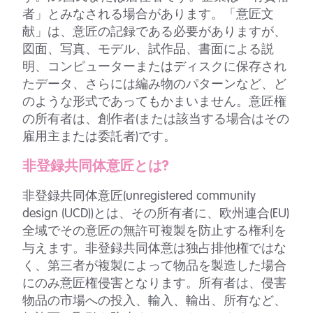
者」とみなされる場合があります。「意匠文
献」は、意匠の記録である必要がありますが、
図面、写真、モデル、試作品、書面による説
明、コンピューターまたはディスクに保存され
たデータ、さらには編み物のパターンなど、ど
のような形式であってもかまいません。意匠権
の所有者は、創作者(または該当する場合はその
雇用主または委託者)です。
非登録共同体意匠とは?
非登録共同体意匠(unregistered community
design (UCD))とは、その所有者に、欧州連合(EU)
全域でその意匠の無許可複製を防止する権利を
与えます。非登録共同体意は独占排他権ではな
く、第三者が複製によって物品を製造した場合
にのみ意匠権侵害となります。所有者は、侵害
物品の市場への投入、輸入、輸出、所有など、