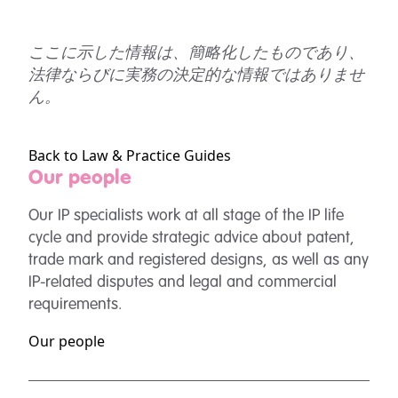
ここに示した情報は、簡略化したものであり、
法律ならびに実務の決定的な情報ではありませ
ん。
Back to Law & Practice Guides
Our people
Our IP specialists work at all stage of the IP life
cycle and provide strategic advice about patent,
trade mark and registered designs, as well as any
IP-related disputes and legal and commercial
requirements.
Our people