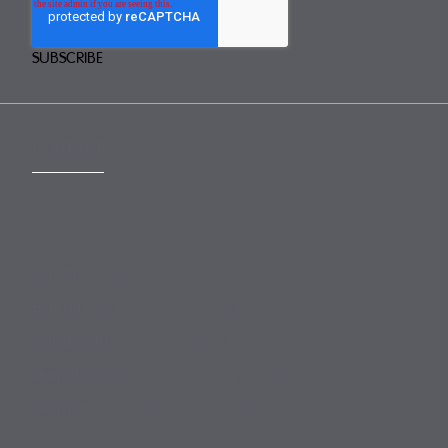
CONTACT
mail@mewburn.com
+44 (0)20 7776 5300
London:
+44 (0)117 945 1234
Bristol:
+44 (0)1223 420383
Cambridge:
+44 (0)161 2477 722
Manchester:
+49 (0)89 244 459800
Munich: