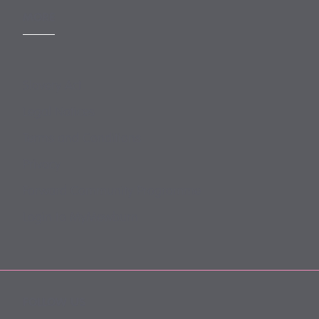
MORE
Slavery Act
Legal Notices
Terms and Conditions
Privacy
Forward Community Programme
Login to MyMewburn
FOLLOW US