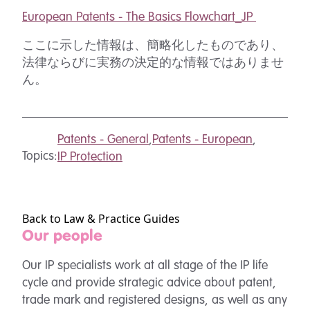
European Patents - The Basics Flowchart_JP
ここに示した情報は、簡略化したものであり、
法律ならびに実務の決定的な情報ではありませ
ん。
Patents - General
,
Patents - European
,
Topics:
IP Protection
Back to Law & Practice Guides
Our people
Our IP specialists work at all stage of the IP life
cycle and provide strategic advice about patent,
trade mark and registered designs, as well as any