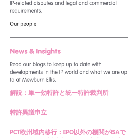
IP-related disputes and legal and commercial
requirements.
Our people
News & Insights
Read our blogs to keep up to date with
developments in the IP world and what we are up
to at Mewburn Ellis.
解説：単一効特許と統一特許裁判所
特許異議申立
PCT欧州域内移行：EPO以外の機関がISAで