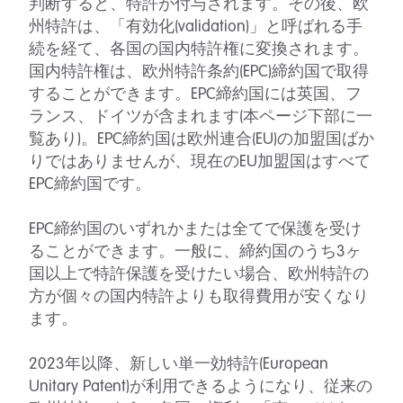
判断すると、特許が付与されます。その後、欧
州特許は、「有効化(validation)」と呼ばれる手
続を経て、各国の国内特許権に変換されます。
国内特許権は、欧州特許条約(EPC)締約国で取得
することができます。EPC締約国には英国、フ
ランス、ドイツが含まれます(本ページ下部に一
覧あり)。EPC締約国は欧州連合(EU)の加盟国ばか
りではありませんが、現在のEU加盟国はすべて
EPC締約国です。
EPC締約国のいずれかまたは全てで保護を受け
ることができます。一般に、締約国のうち3ヶ
国以上で特許保護を受けたい場合、欧州特許の
方が個々の国内特許よりも取得費用が安くなり
ます。
2023年以降、新しい単一効特許(European
Unitary Patent)が利用できるようになり、従来の